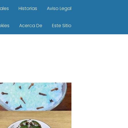
ales
Historias
Aviso Legal
okies
Acerca De
Este Sitio