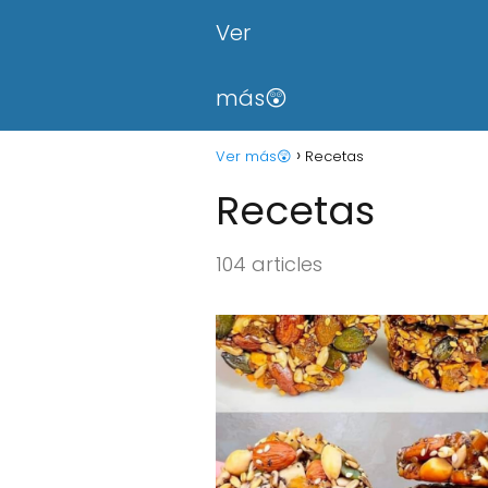
Ver
más😲
Ver más😲
Recetas
Recetas
104 articles