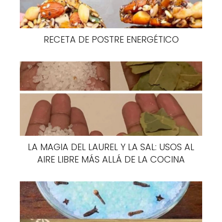
o
p
cansados ​​y cansado.
k
RECETA DE POSTRE ENERGÉTICO
PROBLEMAS CON EL SUEÑO:
ESTE MÉTODO LO SOLUCIONA
TODO
LA MAGIA DEL LAUREL Y LA SAL: USOS AL
AIRE LIBRE MÁS ALLÁ DE LA COCINA