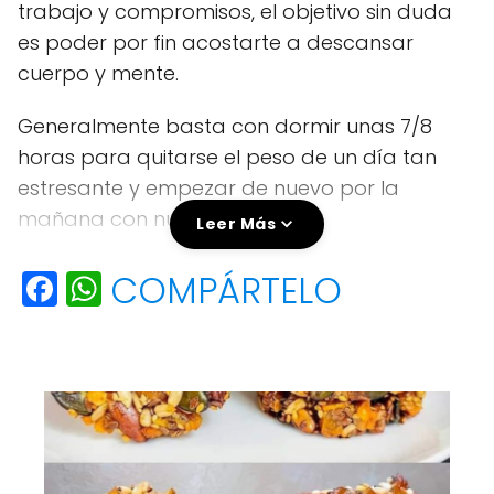
trabajo y compromisos, el objetivo sin duda
es poder por fin acostarte a descansar
cuerpo y mente.
Generalmente basta con dormir unas 7/8
horas para quitarse el peso de un día tan
estresante y empezar de nuevo por la
mañana con nuevas energías.
Leer Más
Sin embargo, hay muchos que no lo hacen.
F
W
COMPÁRTELO
De hecho, para muchos, acostarse no
a
h
equivale automáticamente a descansar:
c
a
basta pensar en aquellos que sufren de
e
ts
insomnio y no pueden conciliar el sueño a
b
A
pesar de estar cansados, pero también en
o
p
aquellos que no pueden descansar bien por
la noche y se despiertan por la mañana