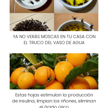
embargo, resultados reconfortantes.
Sin embargo, existe un método que realmente
puede hacer que el sueño inadecuado por la
noche sea cosa del pasado. No hablamos de
somníferos que se encuentran fácilmente en
YA NO VERÁS MOSCAS EN TU CASA CON
el mercado, sino de un remedio
EL TRUCO DEL VASO DE AGUA
completamente natural como es el té de
plátano y canela.
Además, esta solución también es
especialmente económica y sencilla de
preparar. ¿Pero por qué el plátano? ¿Cuáles
son las propiedades de esta fruta que
encontramos frecuentemente en nuestras
Estas hojas estimulan la producción
mesas?
de insulina, limpian los riñones, eliminan
el ácido úrico