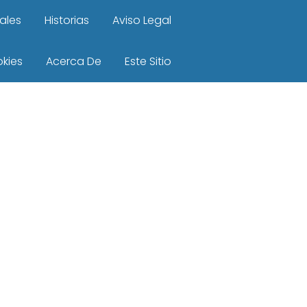
ales
Historias
Aviso Legal
okies
Acerca De
Este Sitio