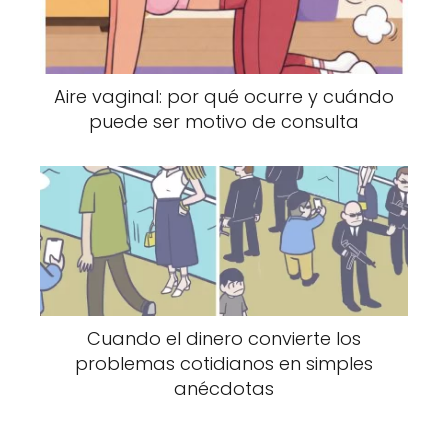
4. Tu piel se siente seca
La piel necesita una adecuada hidratación
Aire vaginal: por qué ocurre y cuándo
para mantener su elasticidad y aspecto
puede ser motivo de consulta
saludable. Si notas que está más seca,
áspera o apagada de lo habitual, la falta de
agua podría estar contribuyendo al
problema.
Aunque factores como el clima, la edad o el
uso de ciertos productos también influyen,
una hidratación adecuada ayuda a que la
Cuando el dinero convierte los
piel conserve mejor su función protectora y su
problemas cotidianos en simples
apariencia natural.
anécdotas
5. Te cuesta concentrarte