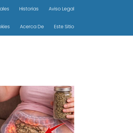
ales
Historias
Aviso Legal
okies
Acerca De
Este Sitio