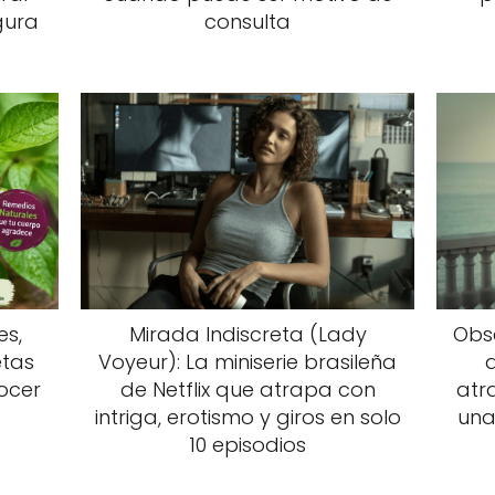
gura
consulta
es,
Mirada Indiscreta (Lady
Obse
etas
Voyeur): La miniserie brasileña
ocer
de Netflix que atrapa con
atr
intriga, erotismo y giros en solo
una
10 episodios