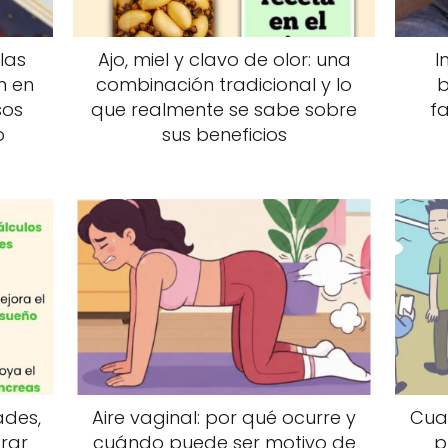
las
Ajo, miel y clavo de olor: una
I
n en
combinación tradicional y lo
b
sos
que realmente se sabe sobre
fa
o
sus beneficios
ades,
Aire vaginal: por qué ocurre y
Cuan
rar
cuándo puede ser motivo de
p