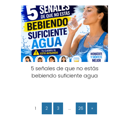
5 señales de que no estás
bebiendo suficiente agua
1
2
3
…
26
»