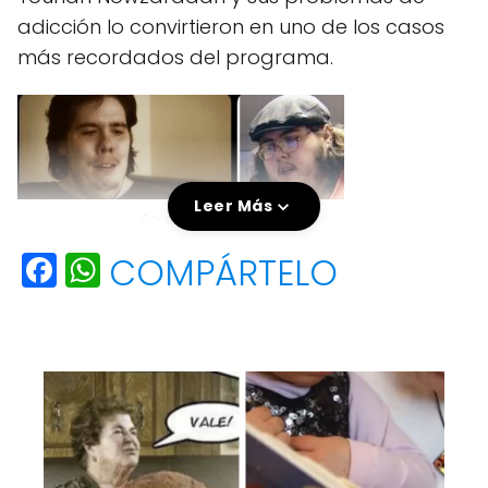
adicción lo convirtieron en uno de los casos
más recordados del programa.
Leer Más
Screenshot
F
W
COMPÁRTELO
a
h
c
a
e
ts
b
A
Screenshot
o
p
o
p