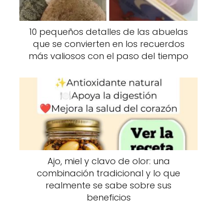
k
10 pequeños detalles de las abuelas
que se convierten en los recuerdos
más valiosos con el paso del tiempo
Screenshot
Durante su participación, Steven llegó a
superar los 300 kilos y enfrentó graves
complicaciones físicas y emocionales.
Además de luchar contra la obesidad
extrema, también tuvo problemas
Ajo, miel y clavo de olor: una
relacionados con el consumo de analgésicos,
combinación tradicional y lo que
algo que generó varios conflictos con el
realmente se sabe sobre sus
beneficios
equipo médico.