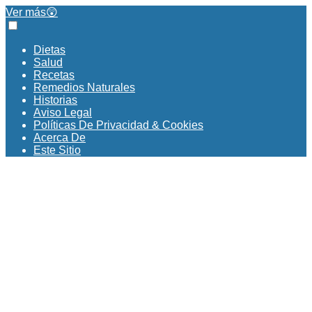
Ver más😲
Dietas
Salud
Recetas
Remedios Naturales
Historias
Aviso Legal
Políticas De Privacidad & Cookies
Acerca De
Este Sitio