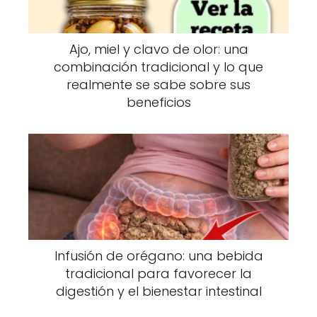
Huevos utilizados: 2
Huevos restantes: 4
Ajo, miel y clavo de olor: una
combinación tradicional y lo que
¿Por qué tanta gente se equivoca?
realmente se sabe sobre sus
beneficios
Este tipo de acertijos aprovecha una
característica común de nuestro cerebro:
tendemos a interpretar rápidamente la
información sin analizar todos los detalles. Al
leer “rompí 2, freí 2 y me comí 2”, muchas
personas asumen que se trata de
cantidades diferentes, cuando el texto nunca
dice que sean huevos distintos.
Infusión de orégano: una bebida
tradicional para favorecer la
Precisamente por eso este desafío se ha
digestión y el bienestar intestinal
convertido en uno de los favoritos para