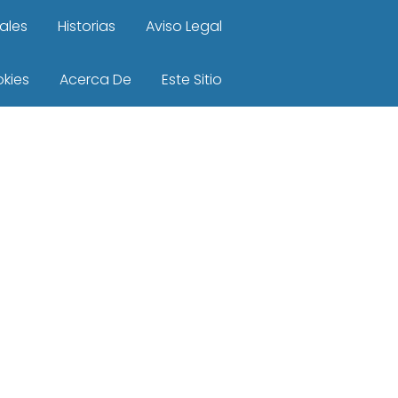
ales
Historias
Aviso Legal
okies
Acerca De
Este Sitio