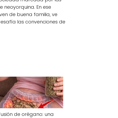
se neoyorquina. En ese
en de buena familia, ve
desafía las convenciones de
e Pfeiffer y Winona Ryder,
 y sentimientos reprimidos.
fusión de orégano: una