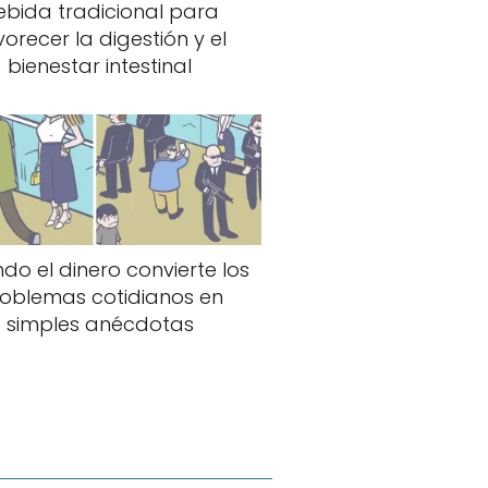
ebida tradicional para
no de los nuestros o
vorecer la digestión y el
do por una historia
bienestar intestinal
n que se trata de una de
o de producción. El
 de la aristocracia
do el dinero convierte los
l que ayuda a transmitir la
oblemas cotidianos en
simples anécdotas
 Mejor Vestuario,
s últimas décadas.