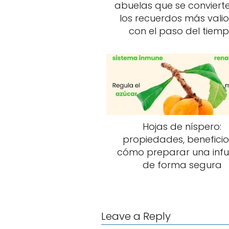
k
abuelas que se conviert
Aunque Scorsese es conocid
los recuerdos más vali
Casino, en esta ocasión mo
con el paso del tiem
elegante, sofisticada y pr
las obras más refinadas de
Una reconstrucción históri
Uno de los aspectos más adm
vestuario, la fotografía y 
Hojas de níspero:
neoyorquina del siglo XIX. 
propiedades, beneficio
rigidez social que condicio
cómo preparar una infu
de forma segura
La producción recibió recon
consolidándose como una d
Leave a Reply