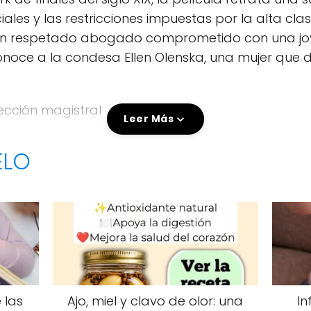
ales y las restricciones impuestas por la alta cla
 un respetado abogado comprometido con una jov
noce a la condesa Ellen Olenska, una mujer que 
rección magistral
Leer Más
etaciones memorables de Daniel Day-Lewis, Michell
ELO
gulo amoroso lleno de tensión emocional, silencios
 las
Ajo, miel y clavo de olor: una
In