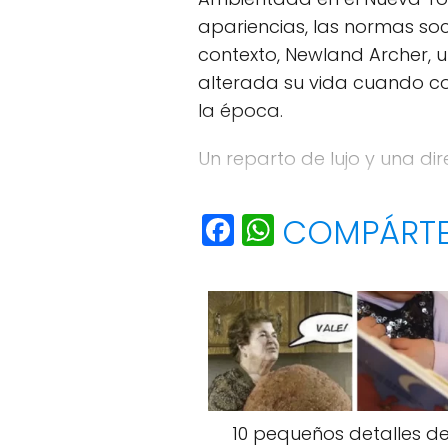
apariencias, las normas soci
contexto, Newland Archer,
alterada su vida cuando co
la época.
Un reparto de lujo y una di
La cinta cuenta con interpr
F
W
COMPÁRT
quienes construyen un trián
a
h
c
a
e
ts
b
A
o
p
o
p
10 pequeños detalles de