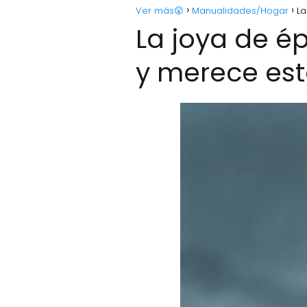
Ver más😲
Manualidades/Hogar
La
La joya de é
y merece esta