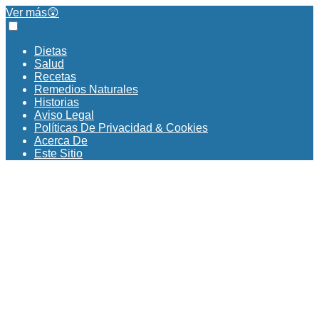
Ver más😲
Dietas
Salud
Recetas
Remedios Naturales
Historias
Aviso Legal
Políticas De Privacidad & Cookies
Acerca De
Este Sitio