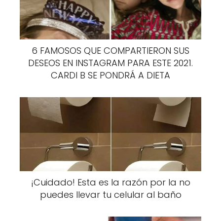
6 FAMOSOS QUE COMPARTIERON SUS
DESEOS EN INSTAGRAM PARA ESTE 2021.
CARDI B SE PONDRÁ A DIETA
Comentan algunos expertos en tema de
hechizos y brujería que una persona puede
atraer hacia sí mismo las malas vibras y la
energía negativa cuando tienen
pensamientos negativos con mucha
frecuencia. Lo mismo sucede cuando su
hogar o lugar donde pasa más tiempo es
¡Cuidado! Esta es la razón por la no
oscuro o está lleno de cosas que nunca
puedes llevar tu celular al baño
utilizaremos.
Por tanto, si queremos alejar las malas vibras