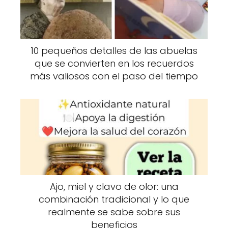
o
p
secciones de 7 a 8 cm. Marca cuál extremo
k
estaba más cerca del suelo y coloca ese
extremo en agua. Raíces en 6 a 8 semanas.
10 pequeños detalles de las abuelas
La orientación es clave — al revés no enraíza.
que se convierten en los recuerdos
más valiosos con el paso del tiempo
Peperomia — desprende una hoja con su
tallo. Coloca el tallo en agua. Una nueva
roseta en miniatura se forma en la base en 4
a 6 semanas.
Cactus de Navidad — desprende un
segmento de dos partes, deja secar el
extremo cortado una noche y coloca la base
Ajo, miel y clavo de olor: una
en agua poco profunda. Raíces en 3 a 4
combinación tradicional y lo que
semanas.
realmente se sabe sobre sus
beneficios