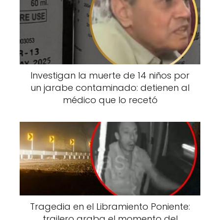
Investigan la muerte de 14 niños por
un jarabe contaminado: detienen al
médico que lo recetó
El reconocido psicomago Alejandro
Jodorowsky, líder de un grupo de Boy Scouts
y experto en cuestiones esotéricas, ha
confirmado que quitar la foto de perfil en
WhatsApp tiene una influencia positiva en
atraer energías beneficiosas a la vida de las
Tragedia en el Libramiento Poniente:
personas. Según Jodorowsky, esta práctica
trailero graba el momento del