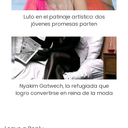
alinea con esta filosofía, actuando como una
herramienta para atraer energías positivas y
mejorar situaciones personales.
Luto en el patinaje artístico: dos
jóvenes promesas parten
Una mujer sabia, que ha utilizado esta
estrategia con éxito, compartió su
experiencia: “Yo quito mi foto para que mi
novio piense que lo he bloqueado “. Esta
táctica, aparentemente sencilla, encierra un
poder oculto que ha sido utilizado por
muchas personas para influir en sus
Nyakim Gatwech, la refugiada que
relaciones. Al hacer esto, se genera una
logro convertirse en reina de la moda
incertidumbre que puede llevar a la otra
persona a reflexionar sobre su
comportamiento y a reconsiderar sus
acciones.