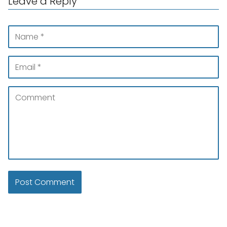
Leave a Reply
Aunque no se ha confirmado científicamente,
se especula que dejar mensajes en visto en
WhatsApp también tiene un impacto similar.
Esta acción, que puede generar angustia y
ansiedad en la persona que espera una
respuesta, se utiliza como una herramienta
de negociación en las relaciones
interpersonales. Al dejar un mensaje sin
responder, se crea una tensión emocional
que puede preparar a la otra persona para
ceder a futuras demandas, convirtiéndose en
una estrategia sutil pero poderosa en el
manejo de las relaciones.
En resumen, la práctica de quitar la foto de
perfil de WhatsApp y dejar mensajes en visto