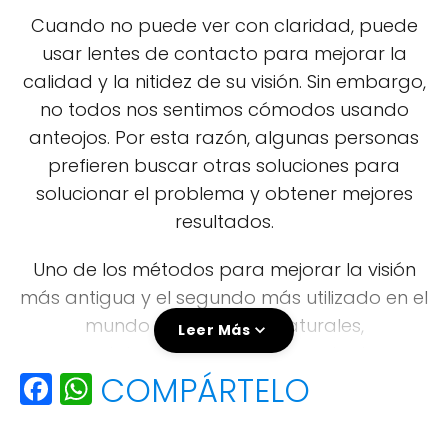
Cuando no puede ver con claridad, puede
usar lentes de contacto para mejorar la
calidad y la nitidez de su visión. Sin embargo,
no todos nos sentimos cómodos usando
anteojos. Por esta razón, algunas personas
prefieren buscar otras soluciones para
solucionar el problema y obtener mejores
resultados.
Uno de los métodos para mejorar la visión
más antigua y el segundo más utilizado en el
mundo son los jugos naturales,
Leer Más
especialmente el jugo de zanahoria y
F
W
COMPÁRTELO
remolacha. Porque contienen todos los
ingredientes necesarios para la visión y
a
h
pueden mejorar la visión.