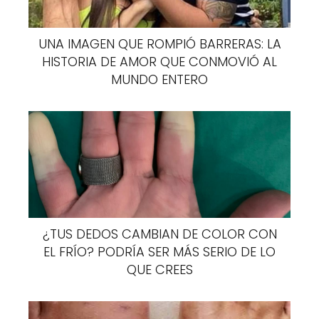
jengibre o limón. Ambas opciones son
sumamente saludables y brindan tremendos
UNA IMAGEN QUE ROMPIÓ BARRERAS: LA
beneficios a nuestro organismo.
HISTORIA DE AMOR QUE CONMOVIÓ AL
MUNDO ENTERO
¿TUS DEDOS CAMBIAN DE COLOR CON
EL FRÍO? PODRÍA SER MÁS SERIO DE LO
QUE CREES