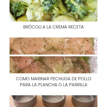
abdomen durante 1,5-2 horas. Esta
limpieza del hígado se realiza una vez
por semana por un período de cuatro
semanas, dos veces por año.
BRÓCOLI A LA CREMA RECETA
Otra opción es simplemente tomar el remedio
dos días seguidos. Haz esto durante una
semana y comenzarás a sentir los resultados
positivos. Reducir significativamente el
consumo de alimentos grasos y suspender el
consumo de alcohol durante 1 semana son
importantes para este tratamiento.
COMO MARINAR PECHUGA DE POLLO
PARA LA PLANCHA O LA PARRILLA