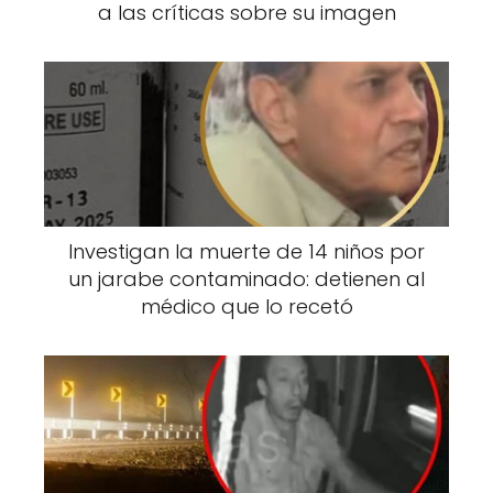
a las críticas sobre su imagen
Investigan la muerte de 14 niños por
un jarabe contaminado: detienen al
La historia comienza cuando Lena, una mujer
médico que lo recetó
que ha estado retenida durante años en
condiciones inusuales, logra escapar junto a
dos niños. Sin embargo, su regreso a la
libertad no marca el final del calvario, ya que
aún deben enfrentarse a las secuelas
emocionales y a los misterios que rodean su