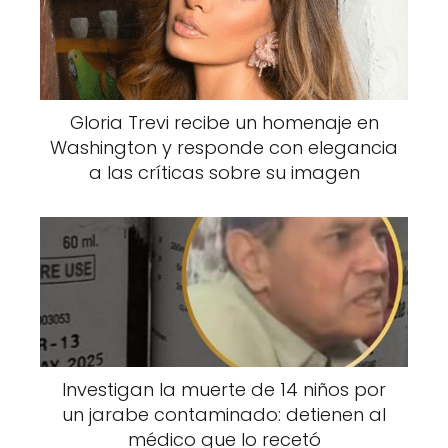
o
p
o
p
k
Pero su cambio va mucho más allá del
Gloria Trevi recibe un homenaje en
diseño corporal, entre sus modificaciones
Washington y responde con elegancia
más llamativas se encuentran el cambio de
a las críticas sobre su imagen
color en sus ojos, intervenciones en su lengua
y otras alteraciones estéticas que han
sorprendido incluso a sus seguidores más
fieles.
En una reciente publicación en Instagram,
Toxii compartió una imagen comparativa del
antes y después, que dejó a muchos sin
Investigan la muerte de 14 niños por
un jarabe contaminado: detienen al
palabras. En 2019, su aspecto era
médico que lo recetó
completamente distinto: cabello rubio,