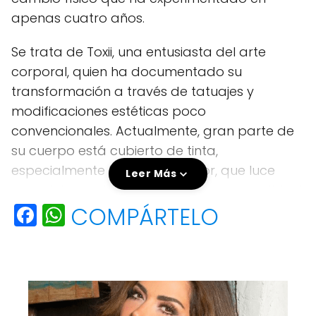
apenas cuatro años.
Se trata de Toxii, una entusiasta del arte
corporal, quien ha documentado su
transformación a través de tatuajes y
modificaciones estéticas poco
convencionales. Actualmente, gran parte de
su cuerpo está cubierto de tinta,
especialmente la parte superior, que luce
Leer Más
completamente oscura por la gran cantidad
F
W
COMPÁRTELO
de tatuajes.
a
h
c
a
e
ts
b
A