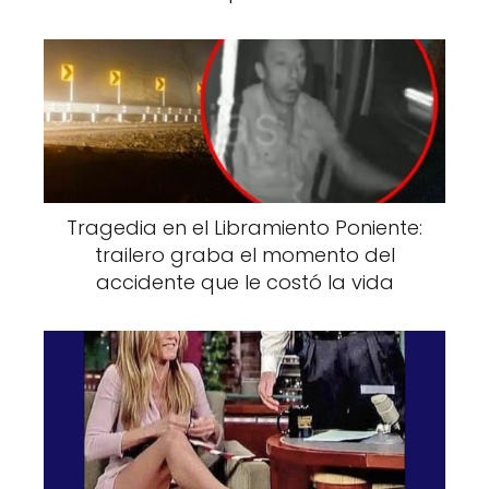
maquillaje suave y ningún tatuaje visible.
Tragedia en el Libramiento Poniente:
trailero graba el momento del
accidente que le costó la vida
Hoy, con una imagen completamente
renovada, luce con orgullo su estilo actual, el
cual acompaña con atuendos llamativos y
una actitud segura de sí misma. Cuando se le
preguntó por qué decidió adoptar este estilo