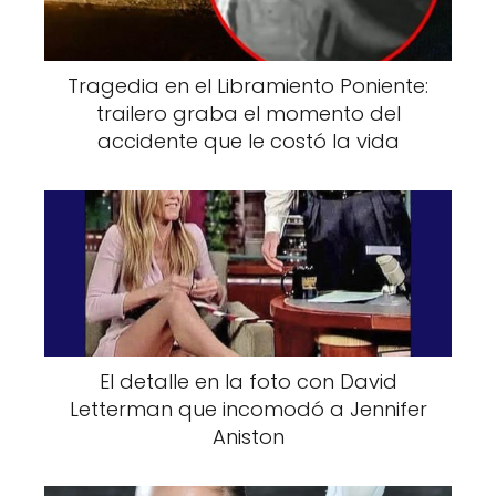
fortalecieron con el testimonio de una
excompañera de celda, quien relató que la
joven británica creía firmemente haber sido
Tragedia en el Libramiento Poniente:
trailero graba el momento del
utilizada como chivo expiatorio. Según esa
accidente que le costó la vida
versión, O’Brien pensaba que su amiga había
tenido un rol en su arresto y que el verdadero
responsable de la droga era el novio de
Emma. La diferencia clave fue que, aunque
todos fueron detenidos, solo Mía tenía rastros
de cocaína en su organismo, lo que complicó
aún más su situación legal.
El detalle en la foto con David
Letterman que incomodó a Jennifer
Aniston