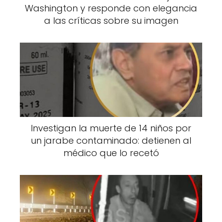
Washington y responde con elegancia
rápidamente, regresando al Reino Unido
a las críticas sobre su imagen
poco después. El novio de Emma, por su
parte, recibió la misma sentencia que Mía: 25
años de prisión.
Investigan la muerte de 14 niños por
un jarabe contaminado: detienen al
médico que lo recetó
Las sospechas sobre lo ocurrido se