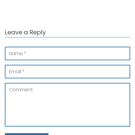
condena ejemplar.
Leave a Reply
Tras pasar varios meses en el centro de
detención de Al Barsha, Mía fue trasladada a
la prisión de Al-Awir, donde continuará
cumpliendo su pena. Algunas exreclusas
describieron las condiciones de los centros
carcelarios como duras, mencionando