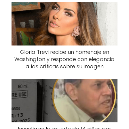
e
ts
b
A
o
p
o
p
k
Gloria Trevi recibe un homenaje en
Washington y responde con elegancia
a las críticas sobre su imagen
Investigan la muerte de 14 niños por