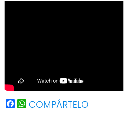
F
W
COMPÁRTELO
a
h
c
a