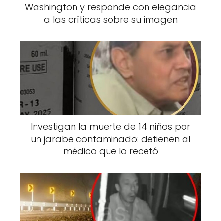
Washington y responde con elegancia
a las críticas sobre su imagen
Investigan la muerte de 14 niños por
un jarabe contaminado: detienen al
médico que lo recetó
El eczema dishidrótico no tiene una causa
única, pero se han identificado ciertos
factores que pueden favorecer su aparición
o agravar sus síntomas. Entre ellos se
encuentran la predisposición genética, el