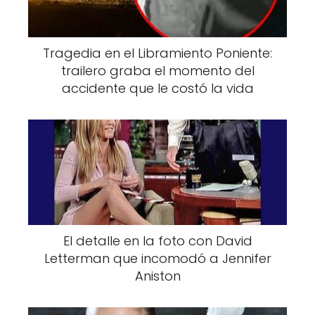
estrés emocional, la sudoración excesiva, el
contacto con metales irritantes como el
níquel o el cobalto, y la exposición a climas
Tragedia en el Libramiento Poniente:
cálidos o húmedos. Durante la primavera y el
trailero graba el momento del
accidente que le costó la vida
verano, estas condiciones se combinan,
haciendo que los brotes sean más frecuentes
o severos en algunas personas.
Además, en esta época del año se
incrementa la presencia de alérgenos como
el polen, lo que también puede generar
reacciones en personas con tendencia a
desarrollar este tipo de dermatitis. El
El detalle en la foto con David
Letterman que incomodó a Jennifer
aumento de la transpiración también influye,
Aniston
ya que puede alterar la barrera cutánea y
facilitar la irritación.