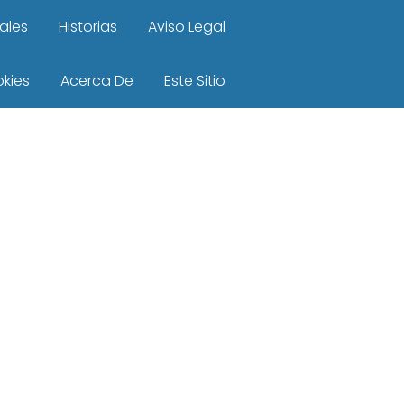
ales
Historias
Aviso Legal
okies
Acerca De
Este Sitio