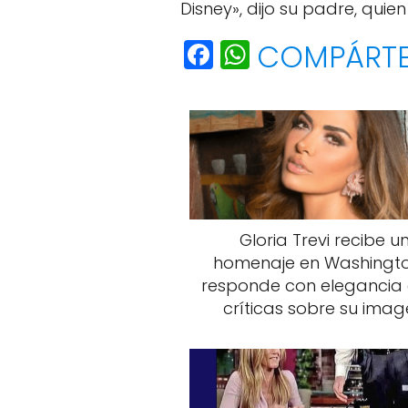
Disney», dijo su padre, quien 
F
W
COMPÁRT
a
h
c
a
e
ts
b
A
o
p
o
p
Gloria Trevi recibe u
k
homenaje en Washingto
responde con elegancia 
críticas sobre su ima