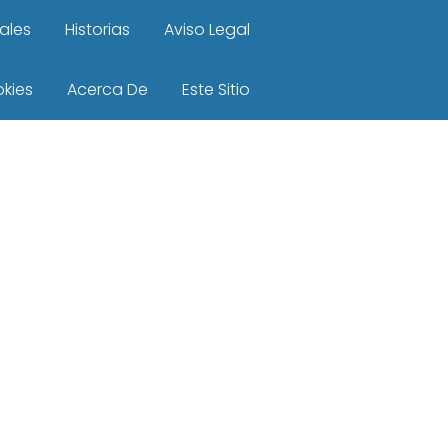
ales
Historias
Aviso Legal
okies
Acerca De
Este Sitio