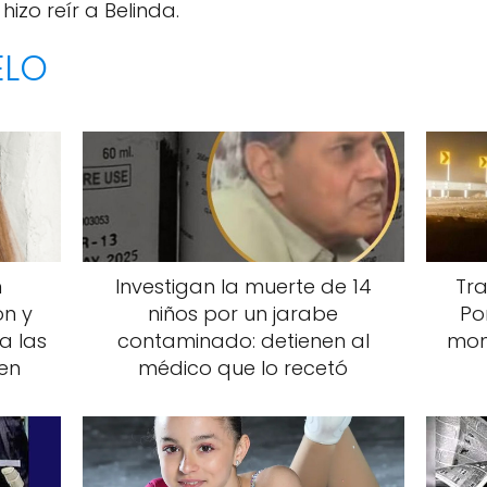
hizo reír a Belinda.
ELO
n
Investigan la muerte de 14
Tra
n y
niños por un jarabe
Po
a las
contaminado: detienen al
mom
gen
médico que lo recetó