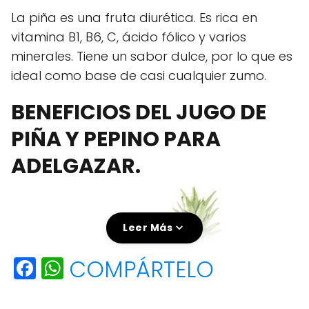
La piña es una fruta diurética. Es rica en
vitamina B1, B6, C, ácido fólico y varios
minerales. Tiene un sabor dulce, por lo que es
ideal como base de casi cualquier zumo.
BENEFICIOS DEL JUGO DE
PIÑA Y PEPINO PARA
ADELGAZAR.
Leer Más
F
W
COMPÁRTELO
a
h