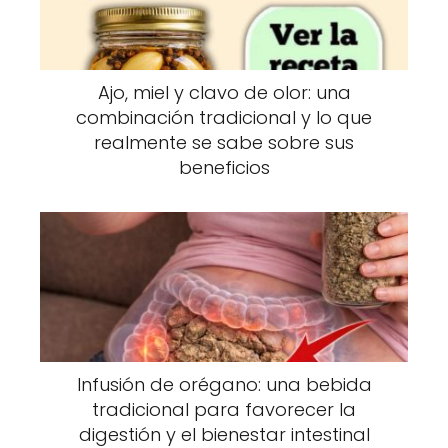
Con el tiempo, este material se compacta y
puede calcificarse, formando pequeñas
“piedras” de color blanco o amarillento.
Ajo, miel y clavo de olor: una
Algunas son diminutas y casi invisibles; otras
combinación tradicional y lo que
pueden crecer y causar síntomas notorios.
realmente se sabe sobre sus
beneficios
¿Por qué aparecen?
No existe una única causa, pero sí varios
factores que aumentan la probabilidad de
desarrollarlos:
1. Criptas amigdalinas profundas
Algunas personas tienen amígdalas con más
Infusión de orégano: una bebida
recovecos, lo que facilita la acumulación de
tradicional para favorecer la
residuos.
digestión y el bienestar intestinal