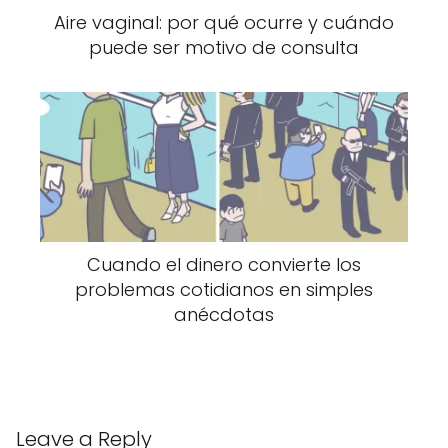
aumentan las bacterias.
Aire vaginal: por qué ocurre y cuándo
puede ser motivo de consulta
5. Tabaquismo y alcohol
Ambos irritan la garganta y alteran el
equilibrio bacteriano oral.
Síntomas más comunes
Muchas personas tienen tonsilolitos sin darse
Cuando el dinero convierte los
cuenta. Sin embargo, cuando producen
problemas cotidianos en simples
síntomas, los más habituales son:
anécdotas
mal aliento persistente (halitosis),
sensación de tener algo atorado en la
garganta,
Leave a Reply