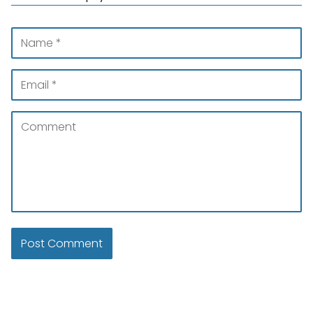
molestias al tragar,
sabor desagradable en la boca,
tos frecuente,
irritación de garganta,
dolor reflejo hacia el oído,
puntos blancos visibles en las
amígdalas.
El mal aliento es uno de los signos más
característicos, debido a las bacterias que
producen compuestos sulfurados.
¿Son peligrosos?
En la mayoría de los casos no representan un