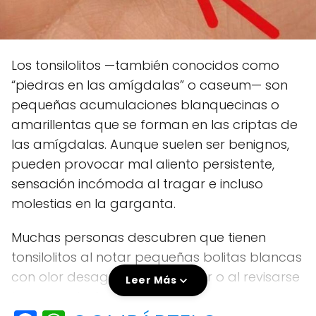
Los tonsilolitos —también conocidos como
“piedras en las amígdalas” o caseum— son
pequeñas acumulaciones blanquecinas o
amarillentas que se forman en las criptas de
las amígdalas. Aunque suelen ser benignos,
pueden provocar mal aliento persistente,
sensación incómoda al tragar e incluso
molestias en la garganta.
Muchas personas descubren que tienen
tonsilolitos al notar pequeñas bolitas blancas
con olor desagradable al toser o al revisarse
Leer Más
la garganta frente al espejo.