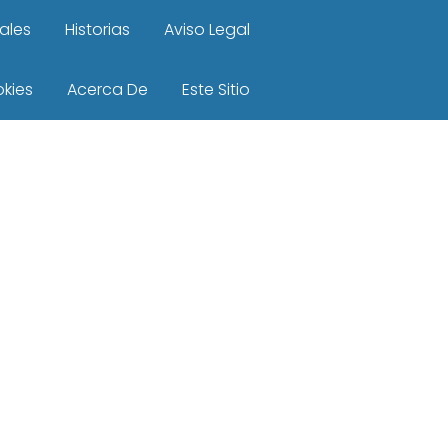
ales
Historias
Aviso Legal
okies
Acerca De
Este Sitio