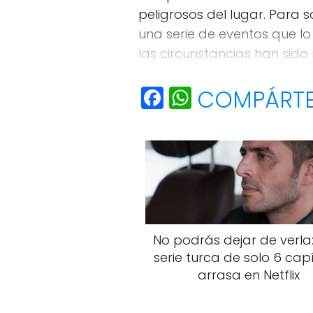
peligrosos del lugar. Para 
una serie de eventos que l
las circunstancias han sido
de Ciudad Juárez, donde un
F
W
COMPÁRT
a
h
c
a
e
ts
b
A
o
p
o
p
No podrás dejar de verla:
k
serie turca de solo 6 cap
arrasa en Netflix