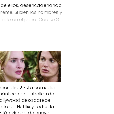
no de ellos, desencadenando
nte. Si bien los nombres y
rrido en el penal Cereso 3
a en la sociedad mexicana.
timos días! Esta comedia
ántica con estrellas de
ollywood desaparece
nto de Netflix y todos la
stán viendo de nuevo