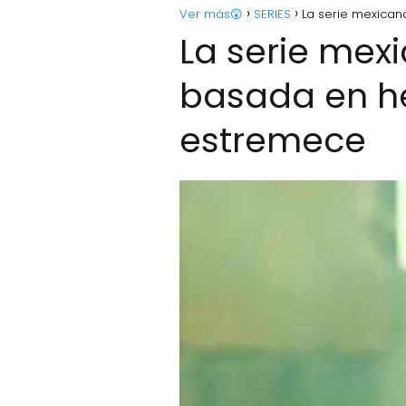
Ver más😲
SERIES
La serie mexican
La serie mex
basada en he
estremece