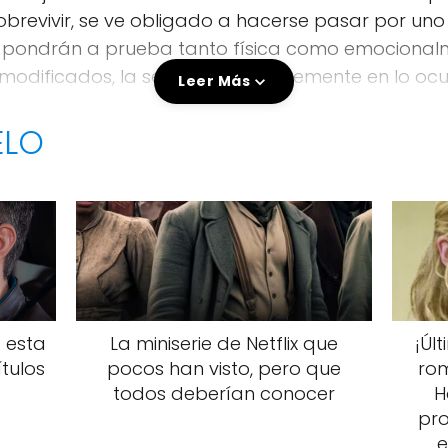
sobrevivir, se ve obligado a hacerse pasar por u
o pondrán a prueba tanto física como emocionalme
 modificados, la serie se basa libremente en lo ocu
Leer Más
 motín en enero de 2023 dejó una profunda huell
ELO
 esta
La miniserie de Netflix que
¡Úl
ítulos
pocos han visto, pero que
rom
todos deberían conocer
H
pro
e